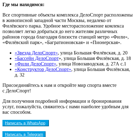
Где мы находимся:
Все спортивные объекты комплекса ДелоСпорт расположены
в живописной западной части Москвы, недалеко от
Филёвского парка. Удобное месторасположение комлекса
позволяет легко добраться до него жителям различных
районов города благодаря близости станций метро «Фили»,
«Филёвский парк», «Багратионовская» и «Пионерская».
«Звезда ДелоСпорт»
, улица Большая Филёвская, д. 20
«Бассейн ДелоСпорт
», улица Большая Филёвская, д. 18
«Фили ДелоСпорт»
, улица Новозаводская, д. 27А с.1
«Конструктор ДелоСпорт»
, улица Большая Филёвская,
д. 32
Присоединяйтесь к нам и откройте мир спорта вместе
с ДелоСпорт!
Для получения подробной информации и бронирования
услуг, пожалуйста, свяжитесь с нами наиболее удобным для
вас способом.
Написать в WhatsApp
Написать в Telegram