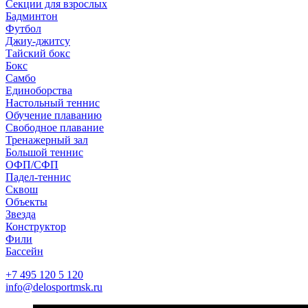
Секции для взрослых
Бадминтон
Футбол
Джиу-джитсу
Тайский бокс
Бокс
Самбо
Единоборства
Настольный теннис
Обучение плаванию
Свободное плавание
Тренажерный зал
Большой теннис
ОФП/СФП
Падел-теннис
Сквош
Объекты
Звезда
Конструктор
Фили
Бассейн
+7 495 120 5 120
info@delosportmsk.ru