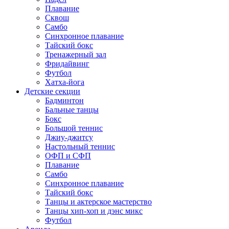
Плавание
Сквош
Самбо
Синхронное плавание
Тайский бокс
Тренажерный зал
Фридайвинг
Футбол
Хатха-йога
Детские секции
Бадминтон
Бальные танцы
Бокс
Большой теннис
Джиу-джитсу
Настольный теннис
ОФП и СФП
Плавание
Самбо
Синхронное плавание
Тайский бокс
Танцы и актерское мастерство
Танцы хип-хоп и дэнс микс
Футбол