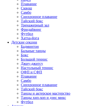
Плавание
Сквош
Самбо
Синхронное плавание
Тайский бокс
Тренажерный зал
Фридайвинг
Футбол
Хатха-йога
Детские секции
Бадминтон
Бальные танцы
Бокс
Большой теннис
Джиу-джитсу
Настольный теннис
ОФП и СФП
Плавание
Самбо
Синхронное плавание
Тайский бокс
Танцы и актерское мастерство
Танцы хип-хоп и дэнс микс
Футбол