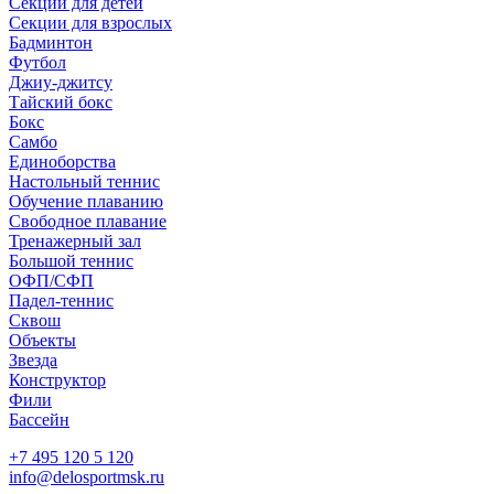
Секции для детей
Секции для взрослых
Бадминтон
Футбол
Джиу-джитсу
Тайский бокс
Бокс
Самбо
Единоборства
Настольный теннис
Обучение плаванию
Свободное плавание
Тренажерный зал
Большой теннис
ОФП/СФП
Падел-теннис
Сквош
Объекты
Звезда
Конструктор
Фили
Бассейн
+7 495 120 5 120
info@delosportmsk.ru